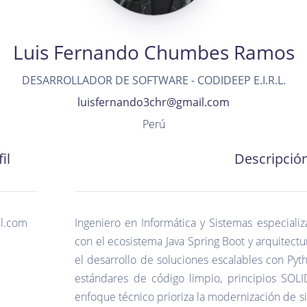
LOGROS
Luis Fernando Chumbes Ramos
PROYECTOS
RELEVANTES
DESARROLLADOR DE SOFTWARE - CODIDEEP E.I.R.L.
luisfernando3chr@gmail.com
ARTICULOS
Perú
il
Descripció
il.com
Ingeniero en Informática y Sistemas especiali
con el ecosistema Java Spring Boot y arquitectu
el desarrollo de soluciones escalables con Pyth
estándares de código limpio, principios SOL
enfoque técnico prioriza la modernización de si