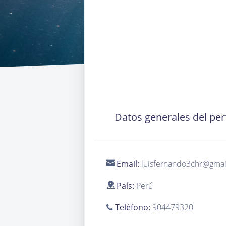
Datos generales del perf
Email:
luisfernando3chr@gma
País:
Perú
Teléfono:
904479320