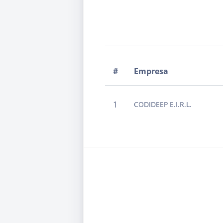
#
Empresa
1
CODIDEEP E.I.R.L.