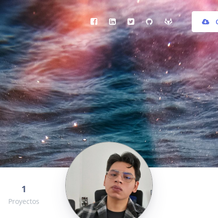
DATOS GENERALES
EDUCACIÓN
SUPERIOR
CERTIFICADOS Y
DIPLOMADOS
HABILIDADES
1
EXPERIENCIA
Proyectos
LABORAL