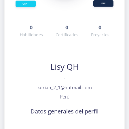
FILE
CHAT
0
0
0
Habilidades
Certificados
Proyectos
Lisy QH
-
korian_2_1@hotmail.com
Perú
Datos generales del perfil