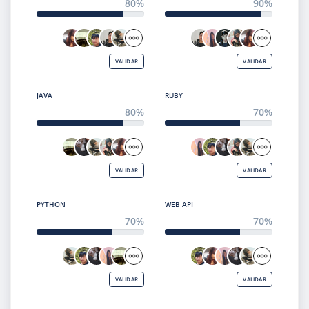
80%
90%
VALIDAR
VALIDAR
JAVA
RUBY
80%
70%
VALIDAR
VALIDAR
PYTHON
WEB API
70%
70%
VALIDAR
VALIDAR