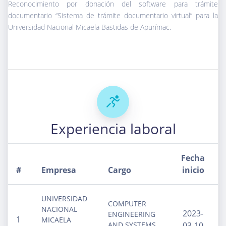
Reconocimiento por donación del software para trámite
documentario “Sistema de trámite documentario virtual” para la
Universidad Nacional Micaela Bastidas de Apurímac.
Experiencia laboral
Fecha
F
#
Empresa
Cargo
inicio
UNIVERSIDAD
COMPUTER
NACIONAL
2023-
ENGINEERING
1
MICAELA
AND SYSTEMS
03-10