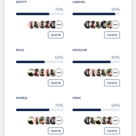
ENTITY
LARAVEL
70%
90%
VALIDAR
VALIDAR
RAILS
ANGULAR
60%
80%
VALIDAR
VALIDAR
NODEJS
IONIC
70%
60%
VALIDAR
VALIDAR