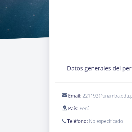
Datos generales del perf
Email:
221192@unamba.edu.
País:
Perú
Teléfono:
No especificado