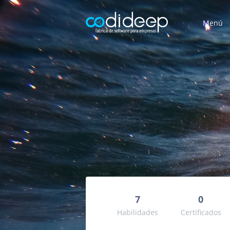
Menú
7
0
Habilidades
Certificados